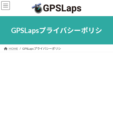
コ
ナ
ン
ビ
テ
ゲ
ン
ー
ツ
シ
へ
ョ
GPSLapsプライバシーポリシ
ス
ン
キ
に
ッ
移
プ
動
HOME
GPSLapsプライバシーポリシ