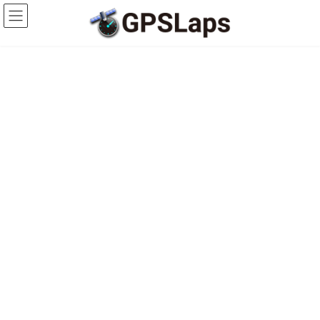
コ
ナ
ン
ビ
テ
ゲ
ン
ー
ツ
シ
へ
ョ
ス
ン
キ
に
ッ
移
プ
動